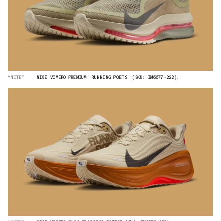
“NOTE”
NIKE VOMERO PREMIUM "RUNNING POETS" (SKU: IM6677-222).